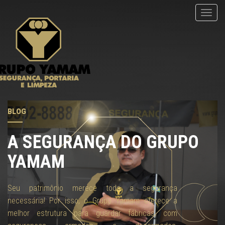
menu
BLOG
A SEGURANÇA DO GRUPO
YAMAM
Seu patrimônio merece toda a segurança
necessária! Por isso, o Grupo Yamam oferece a
melhor estrutura para guardar fábricas, com