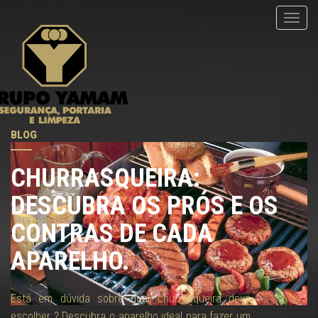
menu
BLOG
CHURRASQUEIRA:
DESCUBRA OS PRÓS E OS
CONTRAS DE CADA
APARELHO.
Está em dúvida sobre qual churrasqueira deve
escolher ? Descubra o aparelho ideal para fazer um