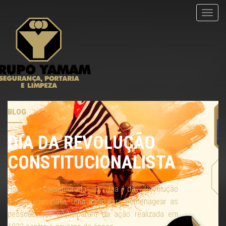
menu
BLOG
DIA DA REVOLUÇÃO
CONSTITUCIONALISTA
Hoje é comemorado o Dia da Revolução
Constitucionalista, uma data para homenagear as
pessoas que participaram da ação realizada em