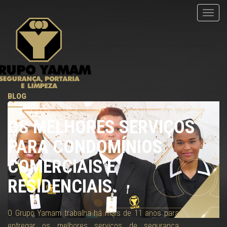
menu
BLOG
OS MELHORES SERVIÇOS
PARA CONDOMÍNIOS
COMERCIAIS E
RESIDENCIAIS.
O Grupo Yamam trabalha há mais de 11 anos para
entregar os melhores serviços de segurança