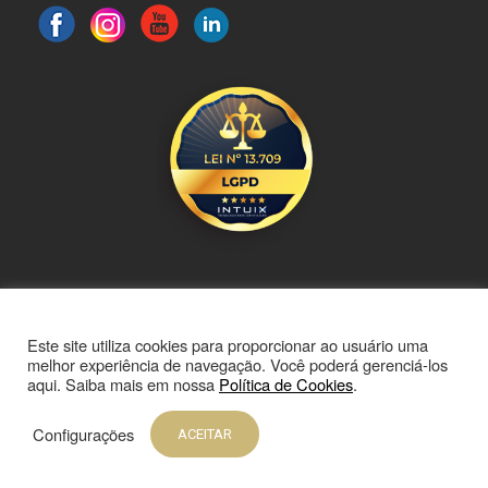
CONTATO
E DÚVIDAS
Este site utiliza cookies para proporcionar ao usuário uma
Trabalhe Conosco
Termos e Condições de Uso
melhor experiência de navegação. Você poderá gerenciá-los
Fale Conosco
Política de Privacidade
aqui. Saiba mais em nossa
Política de Cookies
.
Acesse nosso Blog
Política de Cookies
Configurações
ACEITAR
CC 3.0, EXCETO QUANDO ESPECIFICADO OU PARA CONTEÚDOS REPRODUZIDOS
DE TERCEIROS.
O CRÉDITO À GRUPO YAMAM É OBRIGATÓRIO.