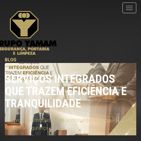
menu
BLOG
SERVIÇOS INTEGRADOS
QUE TRAZEM EFICIÊNCIA E
TRANQUILIDADE
O serviço de controladoria de acesso e portaria visa
também a segurança do local.