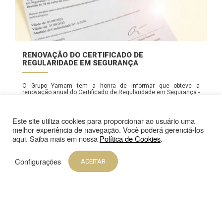
RENOVAÇÃO DO CERTIFICADO DE
REGULARIDADE EM SEGURANÇA
O Grupo Yamam tem a honra de informar que obteve a
renovação anual do Certificado de Regularidade em Segurança -
CRS, emitido pelo Sesve...
Este site utiliza cookies para proporcionar ao usuário uma
23 SETEMBRO 2022
melhor experiência de navegação. Você poderá gerenciá-los
aqui. Saiba mais em nossa
Política de Cookies
.
Configurações
ACEITAR